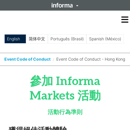
O
m
m
English
简体中文
Português (Brasil)
Spanish (México)
Event Code of Conduct
Event Code of Conduct - Hong Kong
/
參加 Informa
Markets 活動
活動行為準則