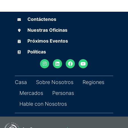
Contáctenos
Contáctenos
Nuestras Oficinas
Nuestras Oficinas
Próximos Eventos
Próximos Eventos
Políticas
(opens in new tab)
Políticas
Casa
Sobre Nosotros
Regiones
Mercados
Personas
Hable con Nosotros