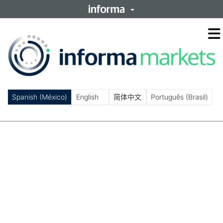
O
m
m
Spanish (México)
English
简体中文
Português (Brasil)