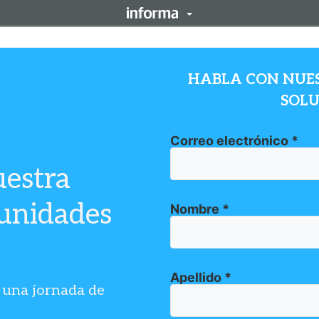
HABLA CON NUES
SOLU
Correo electrónico
*
estra
tunidades
Nombre
*
Apellido
*
 una jornada de