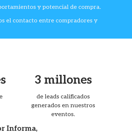
portamientos y potencial de compra.
os el contacto entre compradores y
es
3 millones
e
de leads calificados
generados en nuestros
eventos.
or Informa,