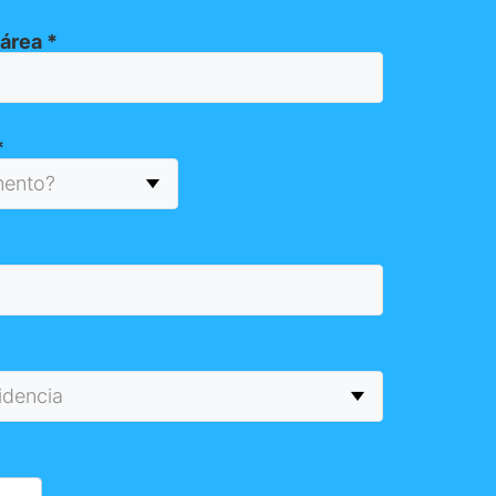
 área
*
*