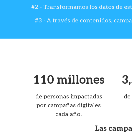
#2 - Transformamos los datos de es
#3 - A través de contenidos, camp
110 millones
3
de personas impactadas
de 
por campañas digitales
cada año.
Las campañ