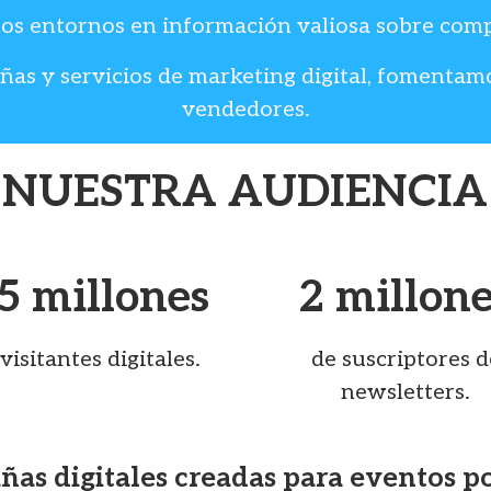
tos entornos en información valiosa sobre com
añas y servicios de marketing digital, fomentam
vendedores.
NUESTRA AUDIENCIA
,5 millones
2 millon
visitantes digitales.
de suscriptores d
newsletters.
as digitales creadas para eventos p