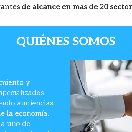
vantes de alcance en más de 20 secto
QUIÉNES SOMOS
miento y
specializados
endo audiencias
de la economía.
da uno de