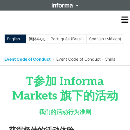
O
m
m
English
简体中文
Português (Brasil)
Spanish (México)
Event Code of Conduct
Event Code of Conduct - China
/
T参加 Informa
Markets 旗下的活动
我们的活动行为准则