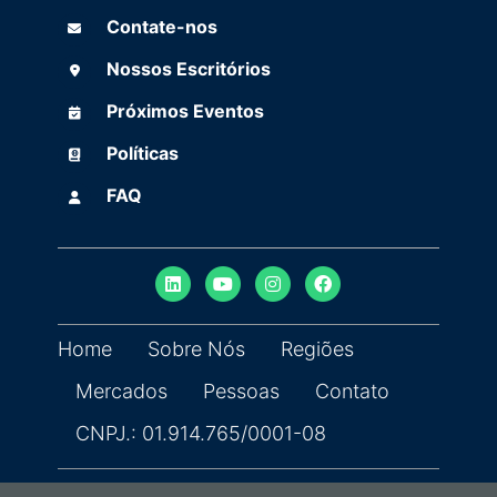
Contate-nos
Contate-nos
Nossos Escritórios
Nossos Escritórios
Próximos Eventos
Próximos Eventos
Políticas
(opens in new tab)
Políticas
FAQ
FAQ
Home
Sobre Nós
Regiões
Mercados
Pessoas
Contato
CNPJ.: 01.914.765/0001-08