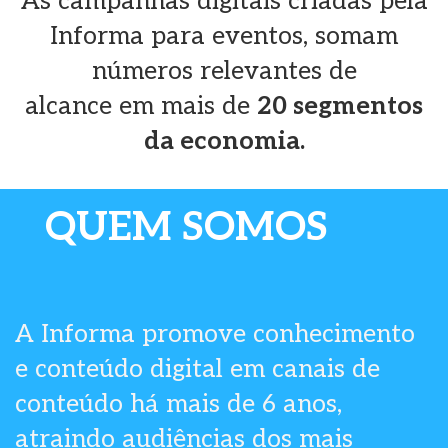
As campanhas digitais criadas pela
Informa para eventos, somam
números relevantes de
alcance em mais de
20 segmentos
da economia.
QUEM SOMOS
A Informa promove conhecimento
e conteúdo digital em canais de
conteúdo há mais de 6 anos,
atraindo audiências dos mais