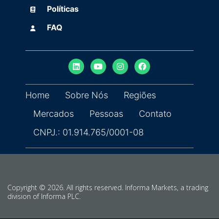
Políticas
(opens in new tab)
Políticas
FAQ
FAQ
Home
Sobre Nós
Regiões
Mercados
Pessoas
Contato
CNPJ.: 01.914.765/0001-08
Copyright © 2026. All rights reserved. Informa Markets, a trading
division of Informa PLC.